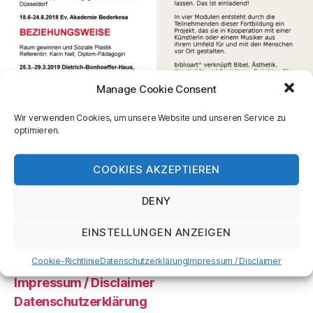
Manage Cookie Consent
Wir verwenden Cookies, um unsere Website und unseren Service zu
optimieren.
biblioart 2018 – 2019
COOKIES AKZEPTIEREN
DENY
EINSTELLUNGEN ANZEIGEN
Cookie-Richtlinie
Datenschutzerklärung
Impressum / Disclaimer
Impressum / Disclaimer
Datenschutzerklärung