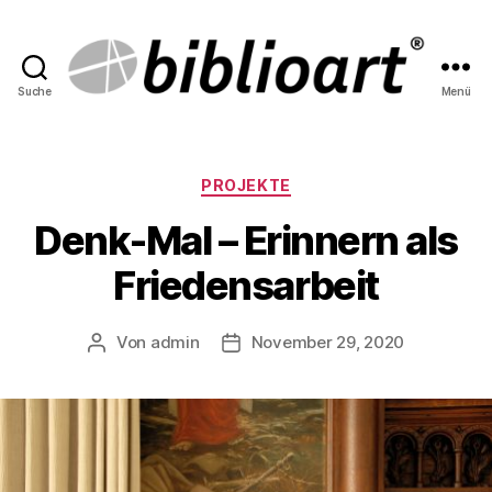
Suche
Menü
biblioart
Kategorien
PROJEKTE
Denk-Mal – Erinnern als
Friedensarbeit
Von
admin
November 29, 2020
Beitragsautor
Beitragsdatum