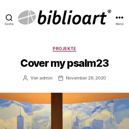
Suche
Menü
biblioart
Kategorien
PROJEKTE
Cover my psalm23
Von
admin
November 29, 2020
Beitragsautor
Beitragsdatum