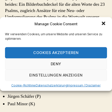
beides: Ein Bilderbuchdeckel für die alten Worte des 23
Psalms, zugleich Ansätze für eine Neu- oder
Umformulierung des Psalms in die Wortwelt unserer
Tage.
Manage Cookie Consent
Die Silhouette einer Großstadt ist mit Konfirmandinnen
Wir verwenden Cookies, um unsere Website und unseren Service zu
und Konfirmanden unter Anleitung des Künstlers Paul
optimieren.
Minor gemalt worden und bildet die Kulisse für das
Vorhaben, die Verse des 23. Psalms in Bilder umsetzen,
COOKIES AKZEPTIEREN
die im Stadtteil fotografiert wurden.
DENY
Die Präsentation fand am 10.Mai 2015 ihn der Evang.
Kirche Haspe in Hagen.
EINSTELLUNGEN ANZEIGEN
Die am Projekt beteiligten Personen:
Cookie-Richtlinie
Datenschutzerklärung
Impressum / Disclaimer
Jürgen Schäfer (P)
Paul Minor (K)